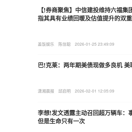
【!券商聚焦】中信建投维持六福集团(0
指其具有业绩回暖及估值提升的双重
盖饭娱乐
陈信聪
2026-01-25 23:49:09
巴!克莱：两年期美债现做多良机 
潇湘晨报
邱启明
2026-02-01 12:05:09
李想!发文透露主动召回超万辆车：
但是生命只有一次