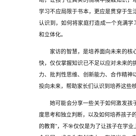
学习不应局限于书本，更应是贯穿于生
认识到，如何将家庭打造成一个充满学习
和立体化。
家访的智慧，是培养面向未来的核
快，仅仅掌握知识已不足以应对未来的挑
力、批判性思维、创新能力、合作精神
投向未来，帮助家长们认识到培养这些核
她可能会分享一些关于如何激发孩
度思考和独立判断，以及如何培养孩子的
的教育”，不🎯仅仅是为了让孩子在学