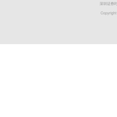
深圳证券
Copyright