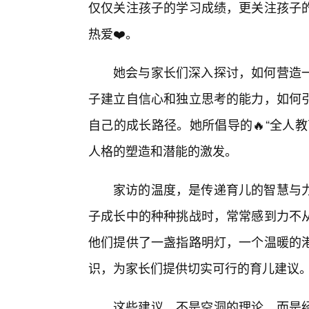
仅仅关注孩子的学习成绩，更关注孩子
热爱❤️。
她会与家长们深入探讨，如何营造一
子建立自信心和独立思考的能力，如何
自己的成长路径。她所倡导的🔥“全人
人格的塑造和潜能的激发。
家访的温度，是传递育儿的智慧与
子成长中的种种挑战时，常常感到力不
他们提供了一盏指路明灯，一个温暖的
识，为家长们提供切实可行的育儿建议
这些建议，不是空洞的理论，而是