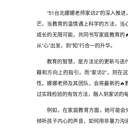
“51台北娜娜老师家访2”的深入推
芒。当教育的温情遇上科学的方法，当
成长的无限可能，共同书写家庭教育的
从“心”出发，到“知”行合一的升华。
教育的智慧，是方法论的更新与迭
藉和方向上的指引。而“家访2”，则在
性。娜娜老师及其团队，会将最新的🔥
过实践检验的有效方法，融入到家访的
例如，在家庭教育方面，她可能会分
倾听孩子内心的声音，如何用非暴力沟通