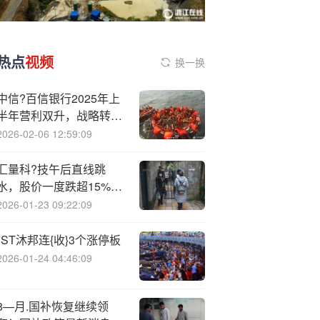
热点
视频
换一换
中信?百信银行2025年上
半年营利双升，战略转型
成效渐显
2026-02-06 12:59:09
汇量科?技午后直线跳
水，股价一度跌超15%，
此前公布Q3业绩由盈转
2026-01-23 09:22:09
亏
*ST沐邦连{收}3个涨停板
2026-01-24 04:46:09
8—月.国补恢复继续领