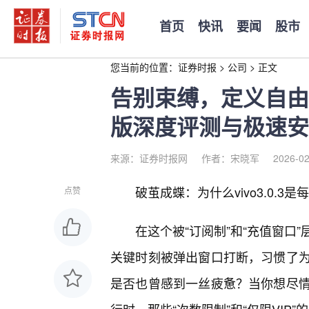
首页
快讯
要闻
股市
您当前的位置：
证券时报
>
公司
>
正文
告别束缚，定义自由：v
版深度评测与极速安
来源：证券时报网
作者：宋晓军
2026-02
破茧成蝶：为什么vivo3.0.
点赞
在这个被“订阅制”和“充值窗口
关键时刻被弹出窗口打断，习惯了
是否也曾感到一丝疲惫？当你想尽情