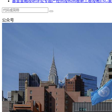
基金
金融
视听
评论
专题
产经
创投
科创板
新三板
投教
ESG
滚
公众号