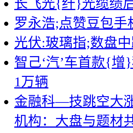
长飞光{纤}光缆绩后
罗永浩;点赞豆包
光伏:玻璃指;数盘中
智己‘汽’车首款{增
1万辆
金融科—技跳空大涨！
机构：大盘与题材