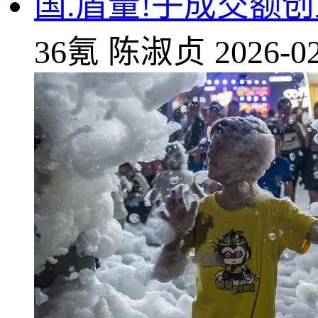
国.盾量!子成交额
36氪
陈淑贞
2026-02