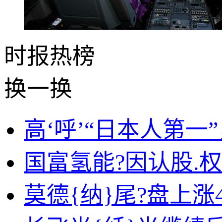
时报
热榜
换一换
高‘呼’“日本人第
国富氢能?因认股.权
莫德{纳}尾?盘上涨4