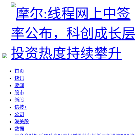
首页
快讯
要闻
股市
新股
信披+
公司
港美股
数据