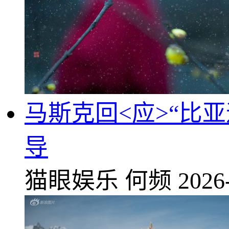
马斯克回<应>“比
导
猫眼娱乐
何频
2026