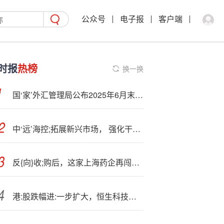
公众号
电子报
客户端
时报
热榜
换一换
国‘家’外汇管理局公布2025年6月末中国银行业对外金融资产负债数据
中‘远’海控;拓展新兴市场， 强化干支航线网络铺设
反{向}收;购后，这家上海药企再闯港交所！
港:股跌幅进:一步扩大，恒生科技指数跌超2%