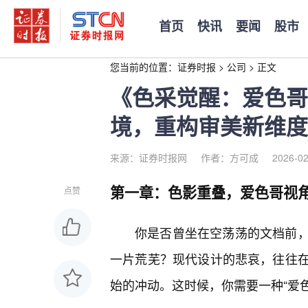
首页
快讯
要闻
股市
您当前的位置：
证券时报
>
公司
>
正文
《色采觉醒：爱色哥
境，重构审美新维度
来源：证券时报网
作者：方可成
2026-02
第一章：色影重叠，爱色哥视角
点赞
你是否曾坐在空荡荡的文档前
一片荒芜？现代设计的悲哀，往往
始的冲动。这时候，你需要一种“爱