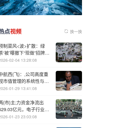
热点
视频
换一换
预制菜风<波>扩散：绿
茶‘被’曝撤下“现做”招牌，
海底捞标注“部分预加工”
2026-02-04 13:28:08
中航西{飞}：,公司高度重
视市值管理的系统性与有
效性
2026-01-29 13:41:08
两{市}主;力资金净流出
629.03亿元，电子行业净
流出居首
2026-01-23 23:03:08