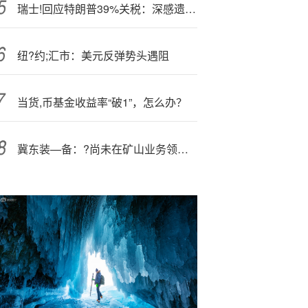
瑞士!回应特朗普39%关税：深感遗憾 将继续努力达成协议
纽?约;汇市：美元反弹势头遇阻
当货,币基金收益率“破1”，怎么办？
冀东装—备：?尚未在矿山业务领域应用华为矿鸿系统