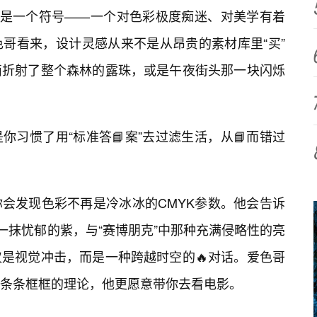
像是一个符号——一个对色彩极度痴迷、对美学有着
色哥看来，设计灵感从来不是从昂贵的素材库里“买”
滴折射了整个森林的露珠，或是午夜街头那一块闪烁
习惯了用“标准答📘案”去过滤生活，从📘而错过
你会发现色彩不再是冷冰冰的CMYK参数。他会告诉
那一抹忧郁的紫，与“赛博朋克”中那种充满侵略性的亮
是视觉冲击，而是一种跨越时空的🔥对话。爱色哥
条条框框的理论，他更愿意带你去看电影。