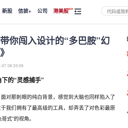
新股
信披+
公司
港美股
带你闯入设计的“多巴胺”幻
》
-07 08:33:08
下的“灵感捕手”
，面对那刺眼的纯白背景，感觉到大脑也同样陷入了
在于我们拥有了最高级的工具，却弄丢了对色彩最原
色哥式”的视角。